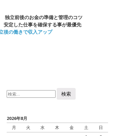
独立前後のお金の準備と管理のコツ
安定した仕事を確保する事が最優先
立後の働きで収入アップ
検
索:
2026年8月
月
火
水
木
金
土
日