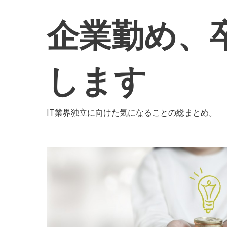
コ
ン
企業勤め、
テ
ン
ツ
します
へ
移
動
IT業界独立に向けた気になることの総まとめ。