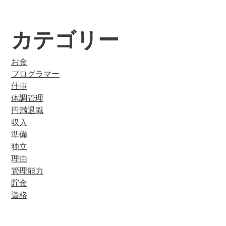
カテゴリー
お金
プログラマー
仕事
体調管理
円満退職
収入
準備
独立
理由
管理能力
貯金
資格